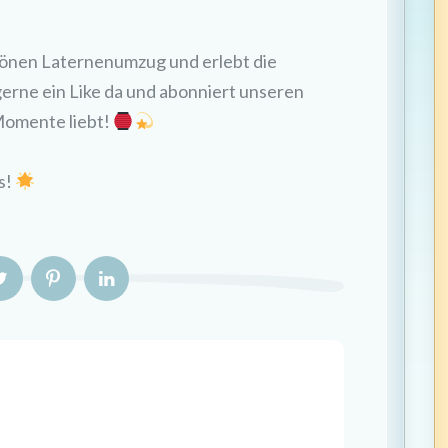
önen Laternenumzug und erlebt die
erne ein Like da und abonniert unseren
Momente liebt!
’s!