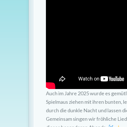
Auch im Jahre 2025 wurde es gemütl
Spielmaus ziehen mit ihren bunten
durch die dunkle Nacht und lassen di
Gemeinsam singen wir fröhliche Lie