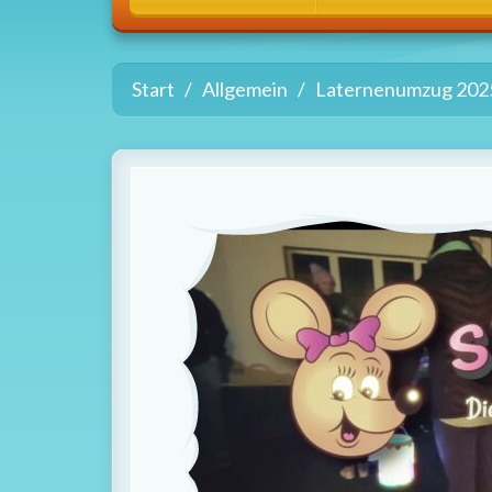
Start
Allgemein
Laternenumzug 202