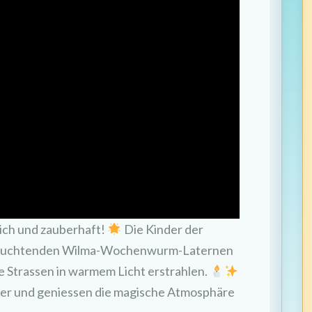
ich und zauberhaft!
Die Kinder der
, leuchtenden Wilma-Wochenwurm-Laternen
e Strassen in warmem Licht erstrahlen.
der und geniessen die magische Atmosphäre