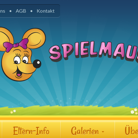
uns
AGB
Kontakt
Eltern-Info
Galerien
Übe