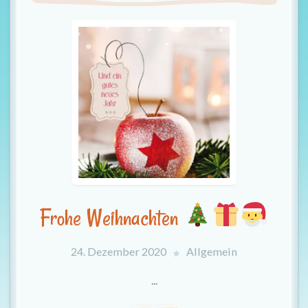
t
i
o
n
Frohe Weihnachten
24. Dezember 2020
Allgemein
...