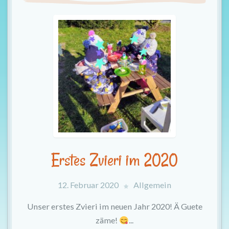
t
i
o
n
Erstes Zvieri im 2020
12. Februar 2020
Allgemein
Unser erstes Zvieri im neuen Jahr 2020! Ä Guete
zäme!
...