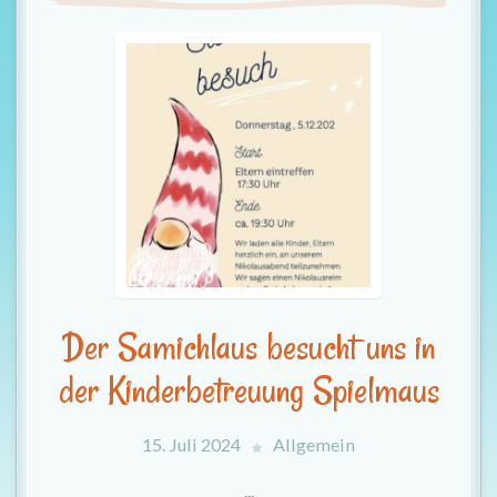
t
i
o
n
Der Samichlaus besucht uns in
der Kinderbetreuung Spielmaus
15. Juli 2024
Allgemein
...