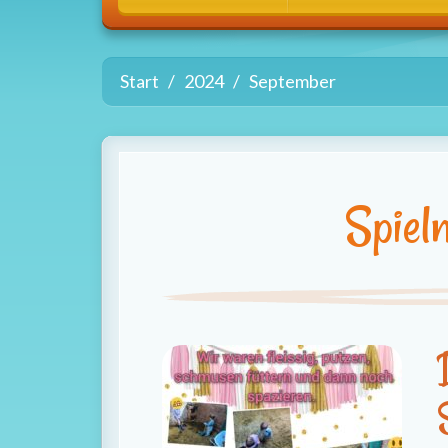
Start
2024
September
Spiel