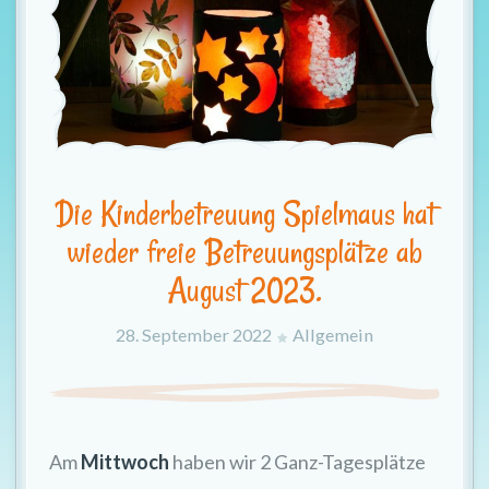
t
i
o
n
Die Kinderbetreuung Spielmaus hat
wieder freie Betreuungsplätze ab
August 2023.
28. September 2022
Allgemein
Am
Mittwoch
haben wir 2 Ganz-Tagesplätze