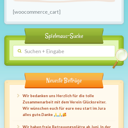
t
i
[woocommerce_cart]
o
n
Spielmaus-Suche
Neueste Beiträge
Wir bedanken uns Herzlich für die tolle
Zusammenarbeit mit dem Verein Glücksreiter.
Wir wünschen euch für eure neu start im Jura
alles gute.Danke
Wir haben freie Betreuungsplätze ab Juni. In der