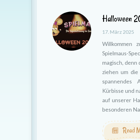
Halloween 
17. März 2025
Willkommen z
Spielmaus-Spe
magisch, denn 
ziehen um die
spannendes A
Kürbisse und na
auf unserer Ha
besonderen Na
Read M