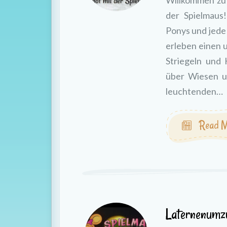
Willkommen zu
der Spielmaus
Ponys und jed
erleben einen 
Striegeln und 
über Wiesen u
leuchtenden…
Read M
Laternenum