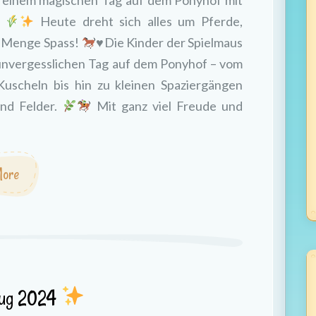
 einem magischen Tag auf dem Ponyhof mit
!
Heute dreht sich alles um Pferde,
e Menge Spass!
♥️
Die Kinder der Spielmaus
unvergesslichen Tag auf dem Ponyhof – vom
Kuscheln bis hin zu kleinen Spaziergängen
nd Felder.
Mit ganz viel Freude und
ore
zug 2024