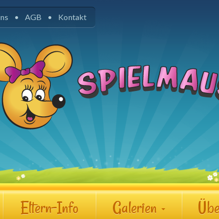
uns
AGB
Kontakt
Eltern-Info
Galerien
Übe